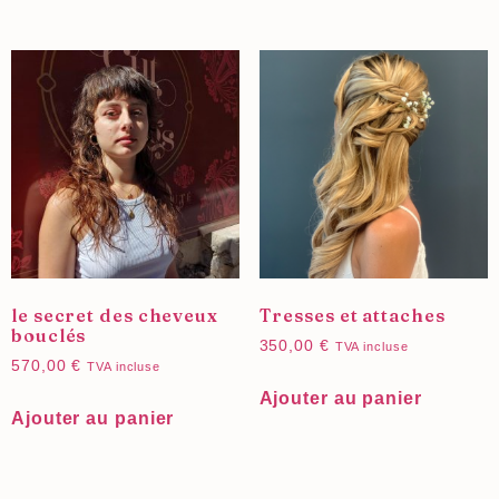
le secret des cheveux
Tresses et attaches
bouclés
350,00
€
TVA incluse
570,00
€
TVA incluse
Ajouter au panier
Ajouter au panier